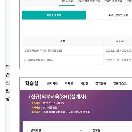
학
습
실
입
장