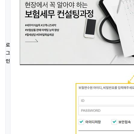
로
그
인