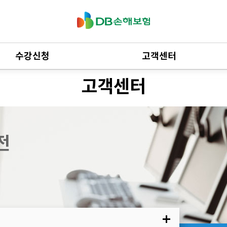
수강신청
고객센터
고객센터
보수교육
공지사항
신규등록교육
문의하기
경력자등록교육
제증명서발급/확인
전
간단보험등록교육
수강도우미
간단보험보수교육
수강신청안내
간단보험경력자교육
기타