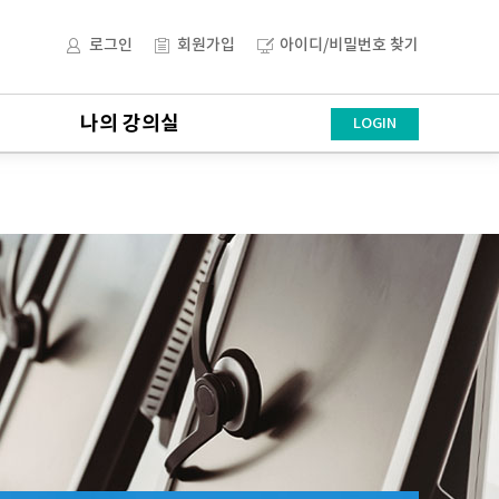
로그인
회원가입
아이디/비밀번호 찾기
나의 강의실
LOGIN
나의 강의실
수강신청내역 및 취소
학습이력 및 복습
수료증출력
회원정보수정
나의강의찾기